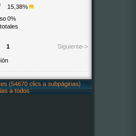
a
15,38%
so
0%
totales
1
Siguiente->
ión
tes (54670 clics a subpáginas)
ias a todos