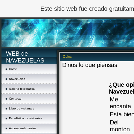
Este sitio web fue creado gratuit
WEB de
Opina
NAVEZUELAS
Dinos lo que piensas
Home
Navezuelas
¿Que op
Galería fotográfica
Navezue
Me
Contacto
encanta
Libro de visitantes
Esta bie
Estadistica de visitantes
Del
monton
Acceso web master