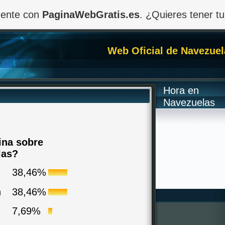
amente con
PaginaWebGratis.es
. ¿Quieres tener tu
Web Oficial de Navezuel
Hora en
Navezuelas
ina sobre
las?
38,46%
n
38,46%
7,69%