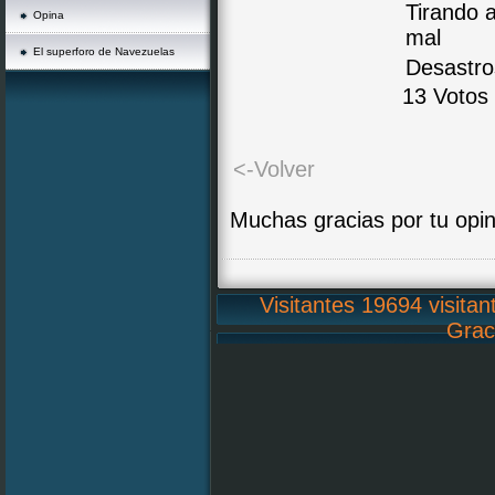
Tirando 
Opina
mal
El superforo de Navezuelas
Desastro
13 Votos 
<-Volver
Muchas gracias por tu opin
Visitantes 19694 visitan
Grac